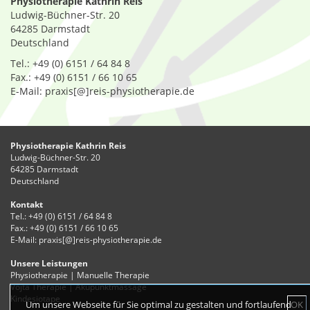
Physiotherapie Kathrin Reis
Ludwig-Büchner-Str. 20
64285 Darmstadt
Deutschland
Tel.: +49 (0) 6151 / 64 84 8
Fax.: +49 (0) 6151 / 66 10 65
E-Mail: praxis[@]reis-physiotherapie.de
Physiotherapie Kathrin Reis
Ludwig-Büchner-Str. 20
64285 Darmstadt
Deutschland
Kontakt
Tel.: +49 (0) 6151 / 64 84 8
Fax.: +49 (0) 6151 / 66 10 65
E-Mail: praxis[@]reis-physiotherapie.de
Unsere Leistungen
Physiotherapie
|
Manuelle Therapie
Vojta Therapie
|
Akupunktmassage
Kindesiotape
Um unsere Webseite für Sie optimal zu gestalten und fortlaufend
OK